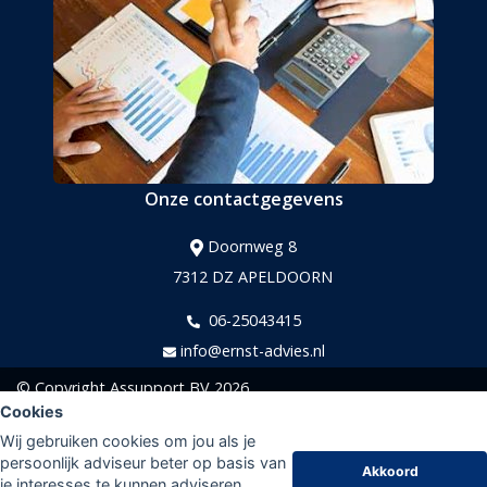
Onze contactgegevens
Doornweg 8
7312 DZ APELDOORN
06-25043415
info@ernst-advies.nl
© Copyright
Assupport BV
2026
Cookies
Sitemap
Wij gebruiken cookies om jou als je
Disclaimer
persoonlijk adviseur beter op basis van
Akkoord
je interesses te kunnen adviseren.