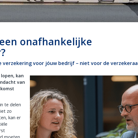
Stappenplan
Tips
Is oversluiten voordelig?
een onafhankelijke
r?
e verzekering voor jóuw bedrijf – niet voor de verzekeraa
 lopen, kan
andacht van
itkomst
in te delen
niet zo
en, kan er
iële
rst
erd moeten