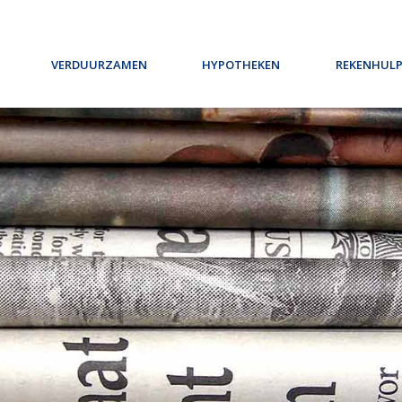
Verduurzamen
Hypotheken
Rekenhul
oelen wij nou met ontzorgen
Oeps, een hypotheek (filmpje)
Jaarruim
n wij?
Actuele hypotheekrentes
Uw maxi
iensten
Renteverwachting
n
Maximale hypotheek
eekadvisering
Rente alarm
Hypotheekvormen
Offerte aanvragen?
Bereken uw maximum