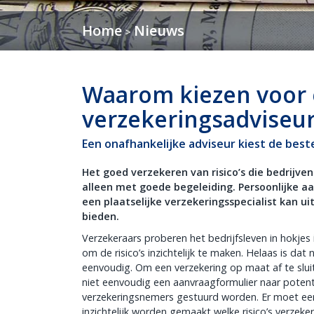
Home
Nieuws
>
Waarom kiezen voor 
verzekeringsadviseu
Een onafhankelijke adviseur kiest de best
Het goed verzekeren van risico’s die bedrijven
alleen met goede begeleiding. Persoonlijke a
een plaatselijke verzekeringsspecialist kan u
bieden.
Verzekeraars proberen het bedrijfsleven in hokjes 
om de risico’s inzichtelijk te maken. Helaas is dat 
eenvoudig. Om een verzekering op maat af te sluit
niet eenvoudig een aanvraagformulier naar potent
verzekeringsnemers gestuurd worden. Er moet ee
inzichtelijk worden gemaakt welke risico’s verzek