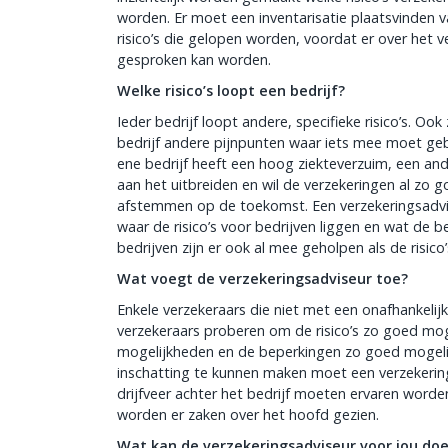
worden. Er moet een inventarisatie plaatsvinden 
risico’s die gelopen worden, voordat er over het 
gesproken kan worden.
Welke risico’s loopt een bedrijf?
Ieder bedrijf loopt andere, specifieke risico’s. Ook 
bedrijf andere pijnpunten waar iets mee moet ge
ene bedrijf heeft een hoog ziekteverzuim, een ande
aan het uitbreiden en wil de verzekeringen al zo 
afstemmen op de toekomst. Een verzekeringsadv
waar de risico’s voor bedrijven liggen en wat de be
bedrijven zijn er ook al mee geholpen als de risi
Wat voegt de verzekeringsadviseur toe?
Enkele verzekeraars die niet met een onafhankelijk
verzekeraars proberen om de risico’s zo goed mog
mogelijkheden en de beperkingen zo goed mogelijk 
inschatting te kunnen maken moet een verzekerings
drijfveer achter het bedrijf moeten ervaren worden
worden er zaken over het hoofd gezien.
Wat kan de verzekeringsadviseur voor jou do