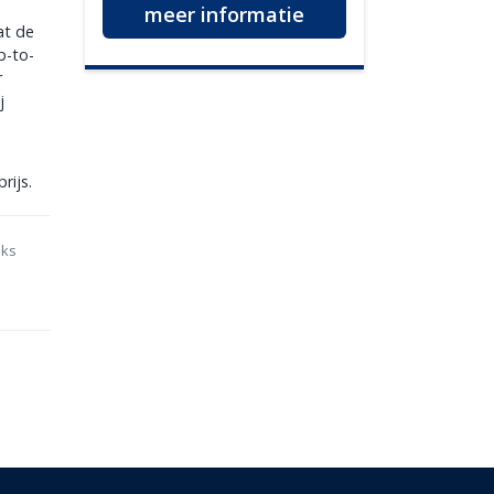
meer informatie
at de
p-to-
r
j
rijs.
nks