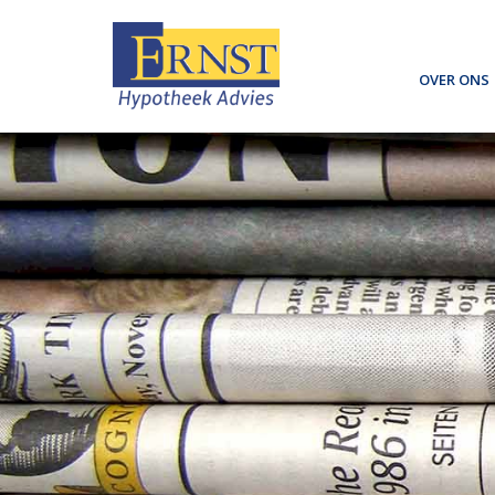
Over ons
Dát bed
Wat doe
Spaard
Pensioe
Hypoth