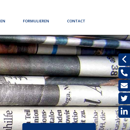
pen
Formulieren
Contact
te berekening
Werkgeversverklaring
Klik hier om te beeldbellen
male hypotheek?