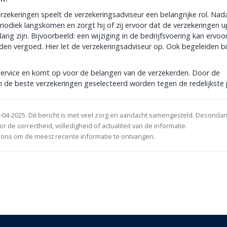
zekeringen speelt de verzekeringsadviseur een belangrijke rol. Nad
eriodiek langskomen en zorgt hij of zij ervoor dat de verzekeringen u
lang zijn. Bijvoorbeeld: een wijziging in de bedrijfsvoering kan ervoo
den vergoed. Hier let de verzekeringsadviseur op. Ook begeleiden bi
service en komt op voor de belangen van de verzekerden. Door de
 de beste verzekeringen geselecteerd worden tegen de redelijkste p
-04-2025. Dit bericht is met veel zorg en aandacht samengesteld. Desonda
or de correctheid, volledigheid of actualiteit van de informatie.
ons om de meest recente informatie te ontvangen.