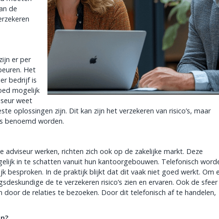
van de
verzekeren
zijn er per
beuren. Het
r bedrijf is
goed mogelijk
iseur weet
ste oplossingen zijn. Dit kan zijn het verzekeren van risico’s, maar
co’s benoemd worden.
e adviseur werken, richten zich ook op de zakelijke markt. Deze
elijk in te schatten vanuit hun kantoorgebouwen. Telefonisch word
besproken. In de praktijk blijkt dat dit vaak niet goed werkt. Om 
deskundige de te verzekeren risico’s zien en ervaren. Ook de sfeer
 door de relaties te bezoeken. Door dit telefonisch af te handelen,
en?